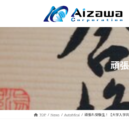
コ
ナ
ン
ビ
テ
ゲ
ン
ー
ツ
シ
へ
ョ
ス
ン
キ
に
ッ
移
頑張
プ
動
TOP
News
AutoMirai
頑張れ受験生！【大学入学