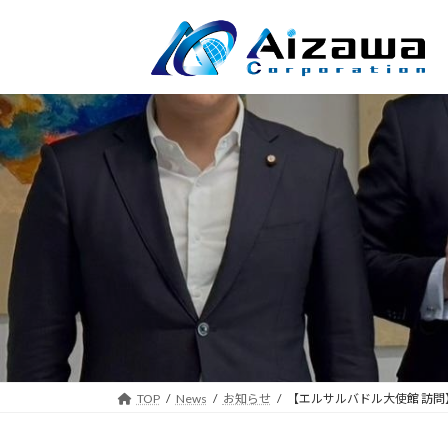
コ
ナ
ン
ビ
テ
ゲ
ン
ー
ツ
シ
へ
ョ
ス
ン
キ
に
ッ
移
プ
動
TOP
News
お知らせ
【エルサルバドル大使館 訪問