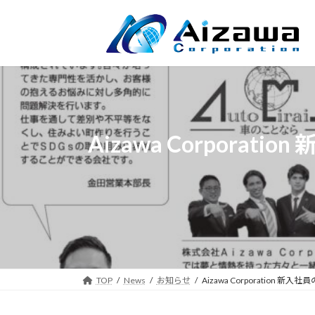
コ
ナ
ン
ビ
テ
ゲ
ン
ー
ツ
シ
へ
ョ
ス
ン
キ
に
Aizawa Corpo
ッ
移
プ
動
TOP
News
お知らせ
Aizawa Corporatio