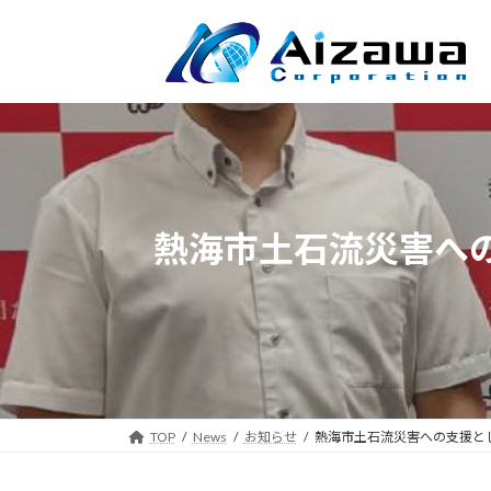
コ
ナ
ン
ビ
テ
ゲ
ン
ー
ツ
シ
へ
ョ
ス
ン
キ
に
ッ
移
熱海市土石流災害への
プ
動
TOP
News
お知らせ
熱海市土石流災害への支援とし