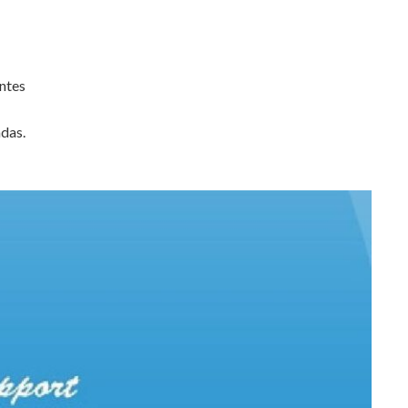
ntes
adas.