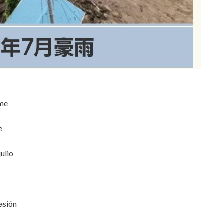
ame
e
julio
asión